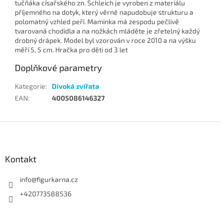
tučňáka císařského zn. Schleich je vyroben z materiálu
příjemného na dotyk, který věrně napudobuje strukturu a
polomatný vzhled peří. Maminka má zespodu pečlivě
tvarovaná chodidla a na nožkách mláděte je zřetelný každý
drobný drápek. Model byl vzorován v roce 2010 a na výšku
měří 5, 5 cm. Hračka pro děti od 3 let
Doplňkové parametry
Kategorie
:
Divoká zvířata
EAN
:
4005086146327
Z
á
p
a
Kontakt
t
í
info
@
figurkarna.cz
+420773588536