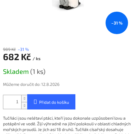
–31 %
989 Kč
–31 %
682 Kč
/ ks
Měrná
Skladem
(1 ks)
cena:
Můžeme doručit do:
12.8.2026
Přidat do košíku
Tučňáci jsou nelétaví ptáci, kteří jsou dokonale uzpůsobení lovu a
potápění ve vodě. Žijí výhradně na jižní polokouli v oblasti chladných
mořských proudů. Je jich asi 18 druhů. Tučňák císařský dosahuje