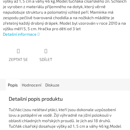
výšky až 1, 5 cm a váhy 46 kg.Model tučňáka císařského zn. Schleich
je vyroben z materiálu příjemného na dotyk, který věrně
napudobuje strukturu a polomatný vzhled peří. Maminka má
zespodu pečlivě tvarovaná chodidla a na nožkách mláděte je
zřetelný každý drobný drápek. Model byl vzorován v roce 2010 a na
výšku měří 5, 5 cm. Hračka pro děti od 3 let
Detailní informace
ZEPTAT SE
SDÍLET
Popis
Hodnocení
Diskuze
Detailní popis produktu
Tučňáci jsou nelétaví ptáci, kteří jsou dokonale uzpůsobení
lovu a potápění ve vodě. Žijí výhradně na jižní polokouli v
oblasti chladných mořských proudů. Je jich asi 18 druhů.
Tučňák císařský dosahuje výšky až 1, 5 cm a váhy 46 kg.Model