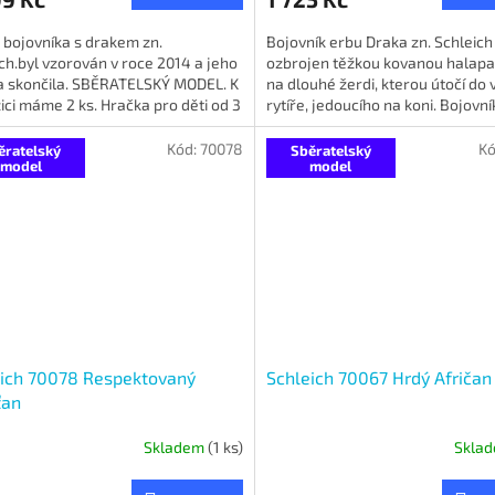
 bojovníka s drakem zn.
Bojovník erbu Draka zn. Schleich
ch.byl vzorován v roce 2014 a jeho
ozbrojen těžkou kovanou halap
a skončila. SBĚRATELSKÝ MODEL. K
na dlouhé žerdi, kterou útočí do 
ici máme 2 ks. Hračka pro děti od 3
rytíře, jedoucího na koni. Bojovní
oblečen do suknice a...
Kód:
70078
Kó
ěratelský
Sběratelský
model
model
eich 70078 Respektovaný
Schleich 70067 Hrdý Afričan
ťan
Skladem
(1 ks)
Skla