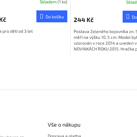
Skladem
(1 ks)
Skla
Do košíku
Do
Kč
244 Kč
 pro děti od 3 let
Postava Zeleného bojovníka zn. 
měří na výšku 10, 5 cm. Model by
vzorován v roce 2014 a uveden v
NOVINKÁCH ROKU 2015. Hračka p
od 3 let.
O
v
l
á
d
a
c
í
p
r
v
Vše o nákupu
k
y
Doprava a platba