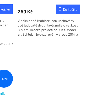
M
 košíku
Do košíku
269 Kč
 je
V průhledné krabičce jsou uschovány
o děti
dvě jedovaté dvouhlavé zmije o velikosti
8-9 cm. Hračka pro děti od 3 let. Model
zn. Schleich byl vzorován v aroce 2014 a
je NOVINKOU ROKU 2015.
d:
22507
–17 %
ník