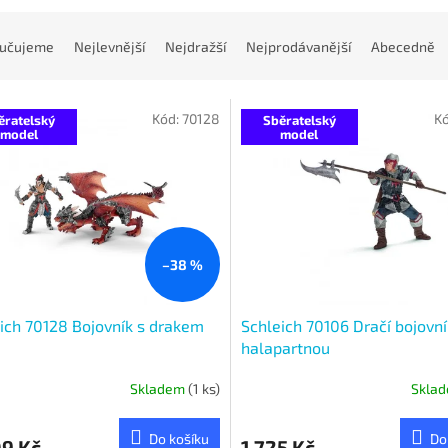
učujeme
Nejlevnější
Nejdražší
Nejprodávanější
Abecedně
Kód:
70128
K
ěratelský
Sběratelský
model
model
–38 %
ich 70128 Bojovník s drakem
Schleich 70106 Dračí bojovní
halapartnou
Skladem
(1 ks)
Skla
Do košíku
Do
09 Kč
1 725 Kč