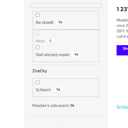
1 23
Model 
Na skladě
14
roce 2
2011.
ruční 
Akce
0
štít s
Sb
Sběratelský model
14
Značky
Schleich
14
Položek k zobrazení:
14
Schle