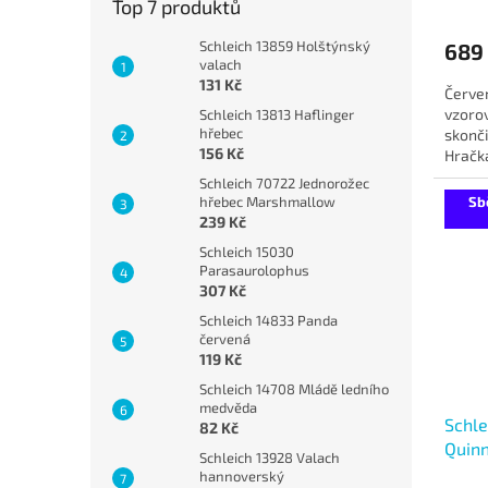
Top 7 produktů
Schleich 13859 Holštýnský
689
valach
131 Kč
Červen
vzorov
Schleich 13813 Haflinger
hřebec
skonči
156 Kč
Hračka
Schleich 70722 Jednorožec
Sb
hřebec Marshmallow
239 Kč
Schleich 15030
Parasaurolophus
307 Kč
Schleich 14833 Panda
červená
119 Kč
Schleich 14708 Mládě ledního
medvěda
Schle
82 Kč
Quin
Schleich 13928 Valach
hannoverský