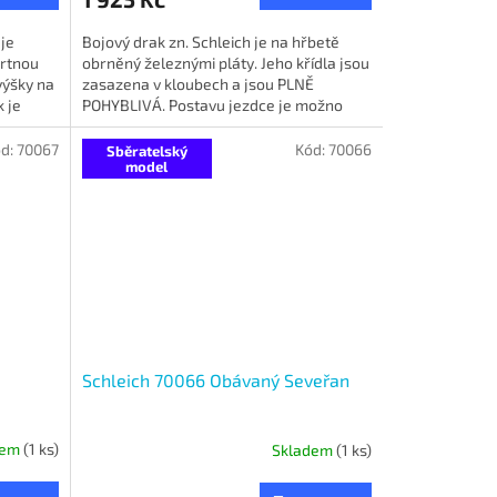
 je
Bojový drak zn. Schleich je na hřbetě
artnou
obrněný železnými pláty. Jeho křídla jsou
výšky na
zasazena v kloubech a jsou PLNĚ
k je
POHYBLIVÁ. Postavu jezdce je možno
sejmout a v sedle ji přidržuje...
d:
70067
Kód:
70066
Sběratelský
model
Schleich 70066 Obávaný Seveřan
dem
(1 ks)
Skladem
(1 ks)