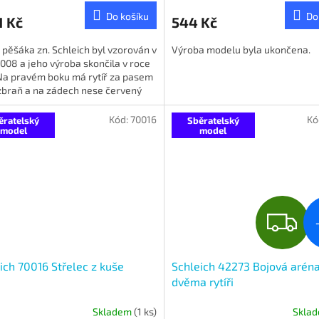
Do košíku
Do
1 Kč
544 Kč
pěšáka zn. Schleich byl vzorován v
Výroba modelu byla ukončena.
008 a jeho výroba skončila v roce
 Na pravém boku má rytíř za pasem
zbraň a na zádech nese červený
e znakem zlaté...
Kód:
70016
Kó
ěratelský
Sběratelský
model
model
Z
D
ich 70016 Střelec z kuše
Schleich 42273 Bojová aréna
A
dvěma rytíři
R
Skladem
(1 ks)
Skla