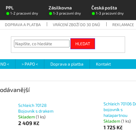
PPL
Zásilkovna
Česká pošta
1-2 pracovní dny
1-3 pracovní dny
1-3 pracovní dny
DOPRAVA A PLATBA
VRÁCENÍ ZBOŽÍ DO 30 DNŮ
REKLAMACE
HLEDAT
AND <
> PAPO <
Doprava a platba
Kontakt
odávanější
Schleich 70106 D
Schleich 70128
bojovník s
Bojovník s drakem
halapartnou
Skladem
(1 ks)
Skladem
(1 ks)
2 409 Kč
1 725 Kč