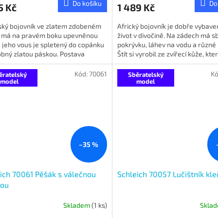
Do košíku
Do
5 Kč
1 489 Kč
ský bojovník ve zlatem zdobeném
Africký bojovník je dobře vybave
 má na pravém boku upevněnou
život v divočině. Na zádech má 
 jeho vous je spletený do copánku
pokrývku, láhev na vodu a různé 
obný zlatou páskou. Postava
Štít si vyrobil ze zvířecí kůže, kte
kého bojovníka měří na...
napnul na pružné...
Kód:
70061
Kó
ěratelský
Sběratelský
model
model
–35 %
ich 70061 Pěšák s válečnou
Schleich 70057 Lučištník kleč
rou
Skladem
(1 ks)
Skla