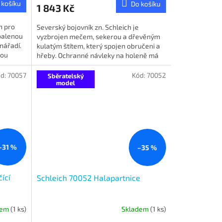
 košíku
Do košíku
1 843 Kč
n pro
Severský bojovník zn. Schleich je
sbalenou
vyzbrojen mečem, sekerou a dřevěným
nářadí.
kulatým štítem, který spojen obručeni a
rou
hřeby. Ochranné návleky na holeně má
připevněné stříbrnými...
d:
70057
Kód:
70052
Sběratelský
model
–31 %
–35 %
ící
Schleich 70052 Halapartnice
dem
(1 ks)
Skladem
(1 ks)