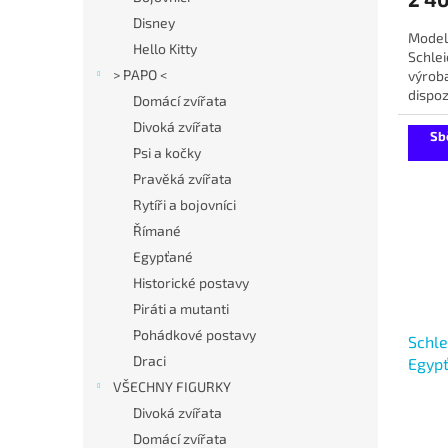
Disney
Model
Hello Kitty
Schlei
> PAPO <
výrob
dispoz
Domácí zvířata
let.
Divoká zvířata
Sb
Psi a kočky
Pravěká zvířata
Rytíři a bojovníci
Římané
Egypťané
Historické postavy
Piráti a mutanti
Pohádkové postavy
Schl
Draci
Egyp
VŠECHNY FIGURKY
Divoká zvířata
Domácí zvířata