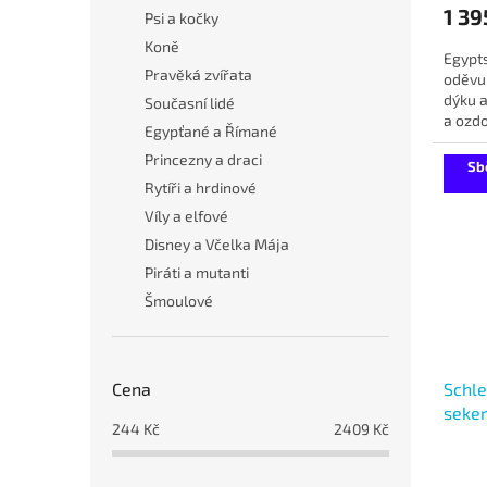
1 39
Psi a kočky
Koně
Egypt
Pravěká zvířata
oděvu
dýku a
Současní lidé
a ozd
Egypťané a Římané
egypts
Princezny a draci
Sb
Rytíři a hrdinové
Víly a elfové
Disney a Včelka Mája
Piráti a mutanti
Šmoulové
Cena
Schle
seke
244
Kč
2409
Kč