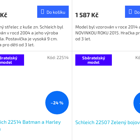
Do košíku
Do
 Kč
1 587 Kč
A
ý střelec z kuše zn. Schleich byl
Model byl vzorován v roce 2014 a
án v rocd 2004 a jeho výroba
NOVINKOU ROKU 2015. Hračka pr
la. Postavička je vysoká 9 cm.
od 3 let.
 pro děti od 3 let.
Kód:
22514
Kó
ěratelský
Sběratelský
model
model
–24 %
ich 22514 Batman a Harley
Schleich 22507 Zelený bojov
n