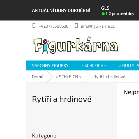
Přejít
GLS
na
AKTUÁLNÍ DOBY DORUČENÍ
1-2 pracovní dny
obsah
+420773588536
info@figurkarna.cz
VŠECHNY FIGURKY
> SCHLEICH <
> BULLYL
Domů
> SCHLEICH <
Rytíři a hrdinové
Nejpr
Rytíři a hrdinové
P
o
Přeskočit
s
Kategorie
kategorie
t