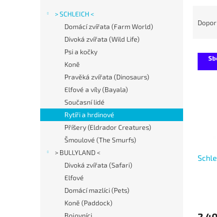
r
Ř
> SCHLEICH <
a
a
Dopor
Domácí zvířata (Farm World)
n
z
Divoká zvířata (Wild Life)
n
e
í
V
Psi a kočky
n
Sb
p
ý
í
Koně
a
p
p
Pravěká zvířata (Dinosaurs)
n
i
r
Elfové a víly (Bayala)
e
s
o
Současní lidé
l
p
d
Rytíři a hrdinové
r
u
o
k
Příšery (Eldrador Creatures)
d
t
Šmoulové (The Smurfs)
u
ů
> BULLYLAND <
Schle
k
Divoká zvířata (Safari)
t
Elfové
ů
Domácí mazlíci (Pets)
Koně (Paddock)
2 4
Bojovníci