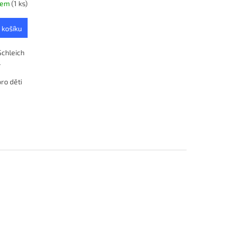
dem
(1 ks)
 košíku
Schleich
l
ro děti