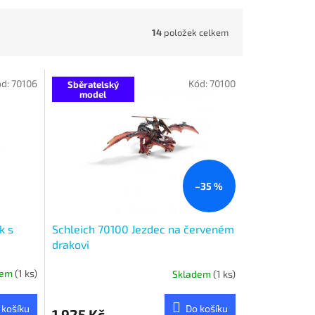
14
položek celkem
ód:
70106
Kód:
70100
Sběratelský
model
–35 %
k s
Schleich 70100 Jezdec na červeném
drakovi
dem
(1 ks)
Skladem
(1 ks)
 košíku
Do košíku
1 925 Kč