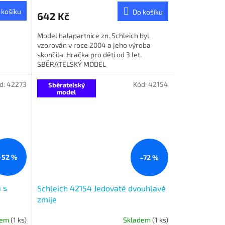
 košíku
Do košíku
642 Kč
Model halapartnice zn. Schleich byl
vzorován v roce 2004 a jeho výroba
skončila. Hračka pro děti od 3 let.
SBĚRATELSKÝ MODEL
d:
42273
Kód:
42154
Sběratelský
model
–52 %
–72 %
 s
Schleich 42154 Jedovaté dvouhlavé
zmije
dem
(1 ks)
Skladem
(1 ks)