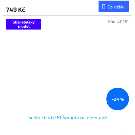
Do košíku
749 Kč
Kód:
40261
Sběratelský
model
–24 %
Schleich 40261 Šmoula na dovolené