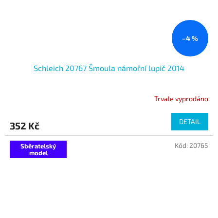
–4 %
Schleich 20767 Šmoula námořní lupič 2014
Trvale vyprodáno
DETAIL
352 Kč
Kód:
20765
Sběratelský
model