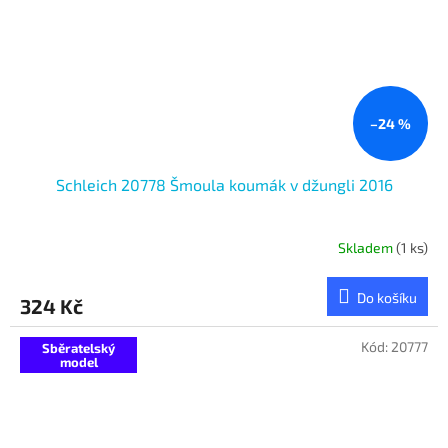
–24 %
Schleich 20778 Šmoula koumák v džungli 2016
Skladem
(1 ks)
Do košíku
324 Kč
Kód:
20777
Sběratelský
model