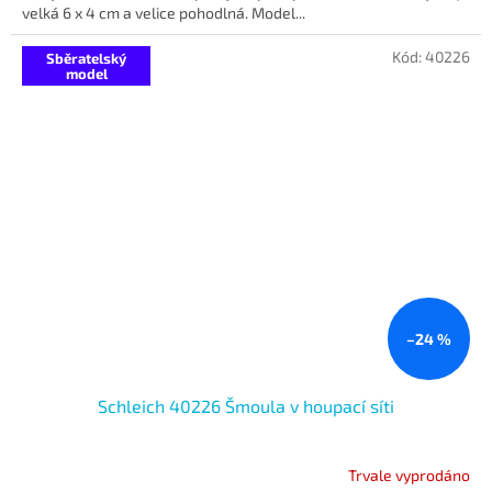
velká 6 x 4 cm a velice pohodlná. Model...
Kód:
40226
Sběratelský
model
–24 %
Schleich 40226 Šmoula v houpací síti
Trvale vyprodáno