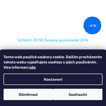
–4 %
Schleich 20765 Šmoula pozorovatel 2014
Skladem
(1 ks)
Tento web používá soubory cookie. Dalším procházením
tohoto webu vyjadřujete souhlas s jejich používáním.
Do košíku
Více informací
zde
.
352 Kč
Kód:
20764
Sběratelský
Nastavení
model
Odmítnout
Souhlasím