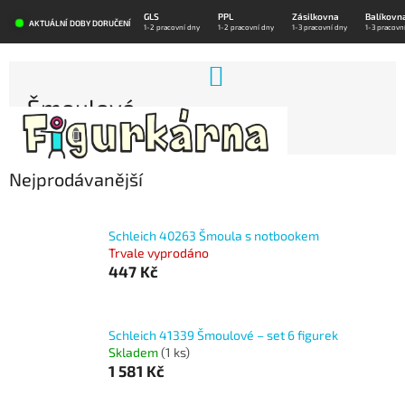
Přejít
GLS
PPL
Zásilkovna
Balíkovn
na
AKTUÁLNÍ DOBY DORUČENÍ
1-2 pracovní dny
1-2 pracovní dny
1-3 pracovní dny
1-3 pracovn
obsah
NÁKUPNÍ
KOŠÍK
Šmoulové
Nejprodávanější
Schleich 40263 Šmoula s notbookem
Trvale vyprodáno
447 Kč
Schleich 41339 Šmoulové – set 6 figurek
Skladem
(1 ks)
1 581 Kč