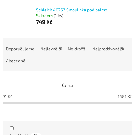
Schleich 40262 Šmoulinka pod palmou
Skladem
(1 ks)
749 Kč
Ř
a
Doporučujeme
Nejlevnější
Nejdražší
Nejprodávanější
z
e
Abecedně
n
í
p
Cena
r
o
71
Kč
1581
Kč
d
u
k
t
ů