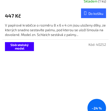
Skladem
(1 ks)
Do košíku
447 Kč
V papírové krabičce o rozměru 8 x 6 x 4 cm jsou uloženy dílky, ze
kterých snadno sestavíte palmu, pod kterou se uloží šmoula na
dovolené. Model zn. Schleich sestává z palmy...
Kód:
40252
Sběratelský
model
–24 %