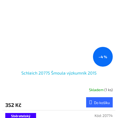
–4 %
Schleich 20775 Šmoula výzkumník 2015
Skladem
(1 ks)
Do košíku
352 Kč
Kód:
20774
Sběratelský