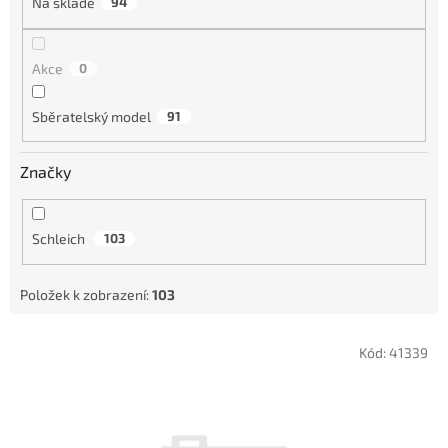
Na skladě
94
Akce
0
Sběratelský model
91
Značky
Schleich
103
Položek k zobrazení:
103
V
Kód:
41339
ý
p
i
s