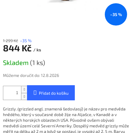
–35 %
1 299 Kč
–35 %
844 Kč
/ ks
Měrná
Skladem
(1 ks)
cena:
Můžeme doručit do:
12.8.2026
Přidat do košíku
Grizzly /grizzled angl. znamená šedovlasý) je název pro medvěda
hnědého, který v současné době žije na Aljašce, v Kanadě a v
některých horských oblastech USA. Původně ovšem obývali
medvědi území celé Severní Ameriky. Dospělý medvěd grizzly může
měřit na délku až 2 m a když se postaví, je vysoký až 2, 5 m. Barvu