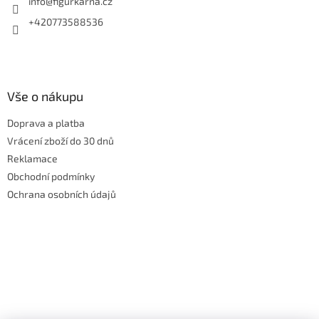
í
info
@
figurkarna.cz
+420773588536
Vše o nákupu
Doprava a platba
Vrácení zboží do 30 dnů
Reklamace
Obchodní podmínky
Ochrana osobních údajů