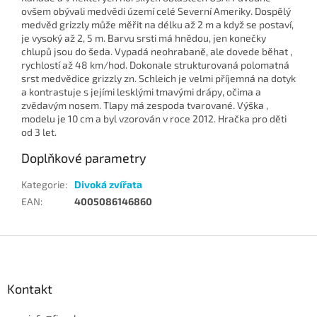
ovšem obývali medvědi území celé Severní Ameriky. Dospělý
medvěd grizzly může měřit na délku až 2 m a když se postaví,
je vysoký až 2, 5 m. Barvu srsti má hnědou, jen konečky
chlupů jsou do šeda. Vypadá neohrabaně, ale dovede běhat ,
rychlostí až 48 km/hod. Dokonale strukturovaná polomatná
srst medvědice grizzly zn. Schleich je velmi příjemná na dotyk
a kontrastuje s jejími lesklými tmavými drápy, očima a
zvědavým nosem. Tlapy má zespoda tvarované. Výška ,
modelu je 10 cm a byl vzorován v roce 2012. Hračka pro děti
od 3 let.
Doplňkové parametry
Kategorie
:
Divoká zvířata
EAN
:
4005086146860
Z
á
p
a
Kontakt
t