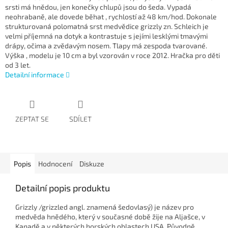
srsti má hnědou, jen konečky chlupů jsou do šeda. Vypadá
neohrabaně, ale dovede běhat , rychlostí až 48 km/hod. Dokonale
strukturovaná polomatná srst medvědice grizzly zn. Schleich je
velmi příjemná na dotyk a kontrastuje s jejími lesklými tmavými
drápy, očima a zvědavým nosem. Tlapy má zespoda tvarované.
Výška , modelu je 10 cm a byl vzorován v roce 2012. Hračka pro děti
od 3 let.
Detailní informace
ZEPTAT SE
SDÍLET
Popis
Hodnocení
Diskuze
Detailní popis produktu
Grizzly /grizzled angl. znamená šedovlasý) je název pro
medvěda hnědého, který v současné době žije na Aljašce, v
Kanadě a v některých horských oblastech USA. Původně