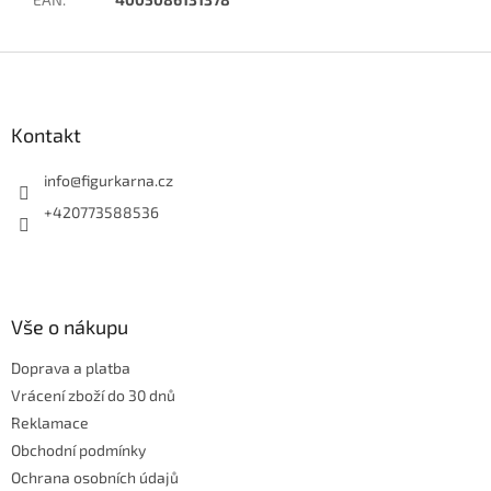
Z
á
p
a
Kontakt
t
í
info
@
figurkarna.cz
+420773588536
Vše o nákupu
Doprava a platba
Vrácení zboží do 30 dnů
Reklamace
Obchodní podmínky
Ochrana osobních údajů