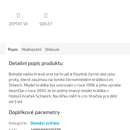
ZEPTAT SE
SDÍLET
Popis
Hodnocení
Diskuze
Detailní popis produktu
Bohatá načechraná srst na hrudi a třpytivé černé oko jsou
prvky, které zaujmou na tomto černohnědém králíkovi zn.
Shleich. Model králíka byl vzorován v roce 1996 a jeho výroba
skončila v roce 2010. Je to jediný tmavý model králíka v
historii hraček Schleich. Na šířku měří 4 cm. Hračka pro děti
od 3 let
Doplňkové parametry
Kategorie
:
Domácí zvířata
EAN
:
4005086131378