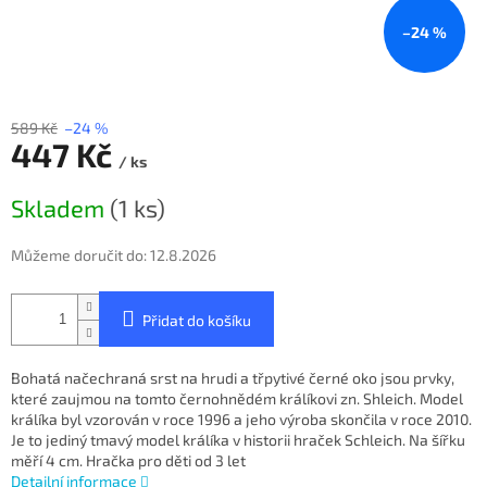
–24 %
589 Kč
–24 %
447 Kč
/ ks
Měrná
Skladem
(1 ks)
cena:
Můžeme doručit do:
12.8.2026
Přidat do košíku
Bohatá načechraná srst na hrudi a třpytivé černé oko jsou prvky,
které zaujmou na tomto černohnědém králíkovi zn. Shleich. Model
králíka byl vzorován v roce 1996 a jeho výroba skončila v roce 2010.
Je to jediný tmavý model králíka v historii hraček Schleich. Na šířku
měří 4 cm. Hračka pro děti od 3 let
Detailní informace