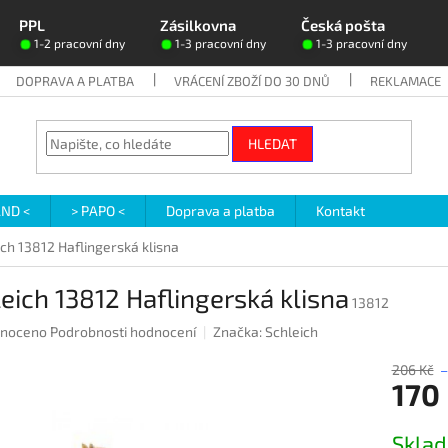
PPL
Zásilkovna
Česká pošta
1-2 pracovní dny
1-3 pracovní dny
1-3 pracovní dny
DOPRAVA A PLATBA
VRÁCENÍ ZBOŽÍ DO 30 DNŮ
REKLAMACE
HLEDAT
AND <
> PAPO <
Doprava a platba
Kontakt
ich 13812 Haflingerská klisna
eich 13812 Haflingerská klisna
13812
né
noceno
Podrobnosti hodnocení
Značka:
Schleich
ení
u
206 Kč
–
170
Měrná
Skla
cena: