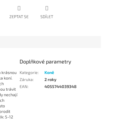
ZEPTAT SE
SDÍLET
Doplňkové parametry
ch krásnou
Kategorie
:
Koně
a koní.
Záruka
:
2 roky
ích
EAN
:
4055744039348
ou trávit
dy nechají
ých
sto
orodit
ěk: 5-12