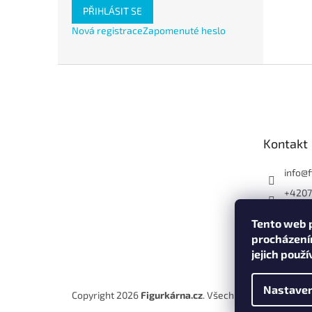
PŘIHLÁSIT SE
Nová registrace
Zapomenuté heslo
Z
á
p
a
t
Kontakt
í
info
@
+420
Tento web p
procházení
jejich použ
Nastaven
Copyright 2026
Figurkárna.cz
. Všechna práva vyhraze