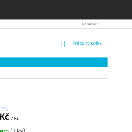
OBCHODNÍ PODMÍNKY
OCHRANA OSOBNÍCH ÚDAJŮ
Přihlášení
NÁKUPNÍ
Prázdný košík
KOŠÍK
17 %
 Kč
/ ks
dem
(1 ks)