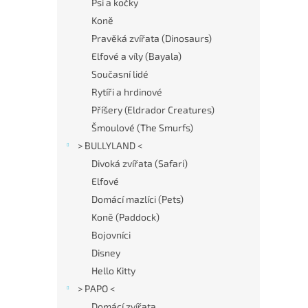
í
Psi a kočky
hvězdič
p
Koně
a
Pravěká zvířata (Dinosaurs)
n
Elfové a víly (Bayala)
e
Současní lidé
l
Rytíři a hrdinové
Příšery (Eldrador Creatures)
Šmoulové (The Smurfs)
> BULLYLAND <
Divoká zvířata (Safari)
Elfové
Domácí mazlíci (Pets)
Koně (Paddock)
Bojovníci
Disney
Hello Kitty
> PAPO <
Domácí zvířata