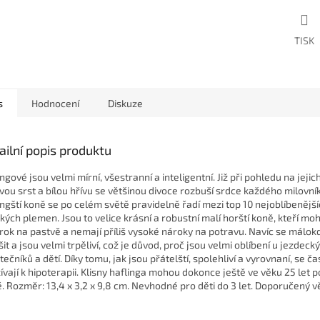
TISK
s
Hodnocení
Diskuze
ailní popis produktu
ingové jsou velmi mírní, všestranní a inteligentní. Již při pohledu na jeji
vou srst a bílou hřívu se většinou divoce rozbuší srdce každého milovník
ingští koně se po celém světě pravidelně řadí mezi top 10 nejoblíbenějš
kých plemen. Jsou to velice krásní a robustní malí horští koně, kteří moh
 rok na pastvě a nemají příliš vysoké nároky na potravu. Navíc se málok
šit a jsou velmi trpěliví, což je důvod, proč jsou velmi oblíbení u jezdeck
ečníků a dětí. Díky tomu, jak jsou přátelští, spolehliví a vyrovnaní, se ča
ívají k hipoterapii. Klisny haflinga mohou dokonce ještě ve věku 25 let p
ě. Rozměr: 13,4 x 3,2 x 9,8 cm. Nevhodné pro děti do 3 let. Doporučený v