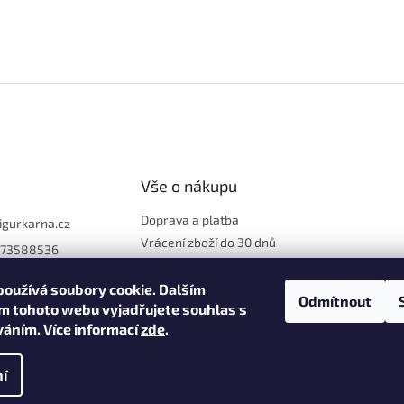
Vše o nákupu
Doprava a platba
figurkarna.cz
Vrácení zboží do 30 dnů
773588536
Reklamace
Obchodní podmínky
oužívá soubory cookie. Dalším
Odmítnout
m tohoto webu vyjadřujete souhlas s
Ochrana osobních údajů
íváním. Více informací
zde
.
í
na.