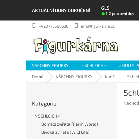
Přejít
GLS
na
AKTUÁLNÍ DOBY DORUČENÍ
1-2 pracovní dny
obsah
+420773588536
info@figurkarna.cz
VŠECHNY FIGURKY
> SCHLEICH <
> BULLYL
Domů
VŠECHNY FIGURKY
Koně
Schle
P
Schl
o
Přeskočit
s
Kategorie
Průměr
Neohod
kategorie
t
hodnoc
r
produkt
> SCHLEICH <
a
je
Domácí zvířata (Farm World)
n
0,0
Divoká zvířata (Wild Life)
z
n
5