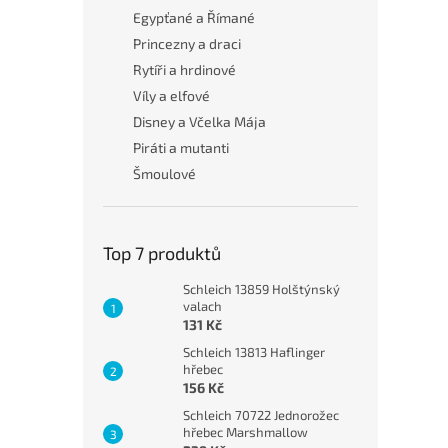
Egypťané a Římané
Princezny a draci
Rytíři a hrdinové
Víly a elfové
Disney a Včelka Mája
Piráti a mutanti
Šmoulové
Top 7 produktů
Schleich 13859 Holštýnský
valach
131 Kč
Schleich 13813 Haflinger
hřebec
156 Kč
Schleich 70722 Jednorožec
hřebec Marshmallow