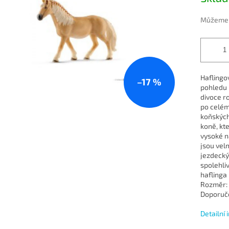
ek.
Můžeme d
Haflingov
–17 %
pohledu n
divoce r
po celém
koňských 
koně, kte
vysoké n
jsou velm
jezdeckýc
spolehliv
haflinga
Rozměr: 1
Doporuče
Detailní