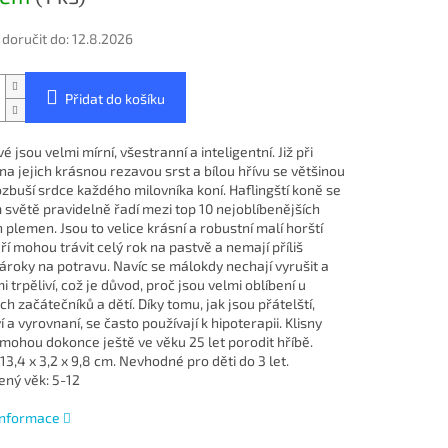
oručit do:
12.8.2026
Přidat do košíku
é jsou velmi mírní, všestranní a inteligentní. Již při
a jejich krásnou rezavou srst a bílou hřívu se většinou
ozbuší srdce každého milovníka koní. Haflingští koně se
 světě pravidelně řadí mezi top 10 nejoblíbenějších
plemen. Jsou to velice krásní a robustní malí horští
ří mohou trávit celý rok na pastvě a nemají příliš
ároky na potravu. Navíc se málokdy nechají vyrušit a
i trpěliví, což je důvod, proč jsou velmi oblíbení u
h začátečníků a dětí. Díky tomu, jak jsou přátelští,
í a vyrovnaní, se často používají k hipoterapii. Klisny
 mohou dokonce ještě ve věku 25 let porodit hříbě.
3,4 x 3,2 x 9,8 cm. Nevhodné pro děti do 3 let.
ný věk: 5-12
 informace