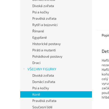
Divoká zvířata
Psi a kočky
Pravěká zvířata
Rytíři a bojovníci
Římané
Popi
Egypťané
Historické postavy
Piráti a mutanti
Det
Pohádkové postavy
Hafl
Draci
reza
VŠECHNY FIGURKY
Hafl
koňs
Divoká zvířata
celý
Domácí zvířata
vyru
Psi a kočky
začát
použ
Koně
hříb
Pravěká zvířata
Současní lidé