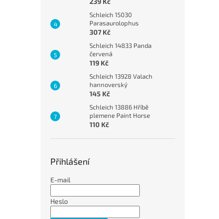
239 Kč
Schleich 15030
Parasaurolophus
307 Kč
Schleich 14833 Panda
červená
119 Kč
Schleich 13928 Valach
hannoverský
145 Kč
Schleich 13886 Hříbě
plemene Paint Horse
110 Kč
Přihlášení
E-mail
Heslo