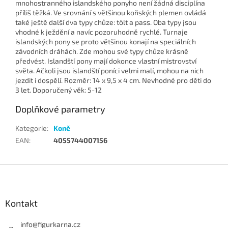
mnohostranného islandského ponyho není žádná disciplína
příliš těžká. Ve srovnání s většinou koňských plemen ovládá
také ještě další dva typy chůze: tölt a pass. Oba typy jsou
vhodné k ježdění a navíc pozoruhodně rychlé. Turnaje
islandských pony se proto většinou konají na speciálních
závodních dráhách. Zde mohou své typy chůze krásně
předvést. Islandští pony mají dokonce vlastní mistrovství
světa. Ačkoli jsou islandští poníci velmi malí, mohou na nich
jezdit i dospělí. Rozměr: 14 x 9,5 x 4 cm. Nevhodné pro děti do
3 let. Doporučený věk: 5-12
Doplňkové parametry
Kategorie
:
Koně
EAN
:
4055744007156
Z
á
p
a
Kontakt
t
í
info
@
figurkarna.cz