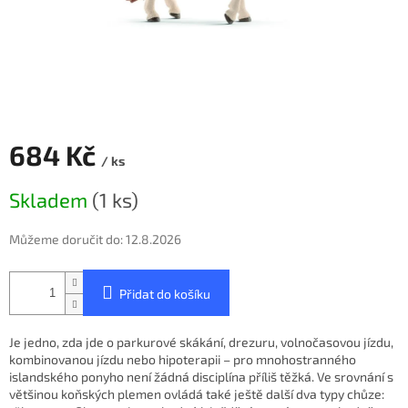
684 Kč
/ ks
Měrná
Skladem
(1 ks)
cena:
Můžeme doručit do:
12.8.2026
Přidat do košíku
Je jedno, zda jde o parkurové skákání, drezuru, volnočasovou jízdu,
kombinovanou jízdu nebo hipoterapii – pro mnohostranného
islandského ponyho není žádná disciplína příliš těžká. Ve srovnání s
většinou koňských plemen ovládá také ještě další dva typy chůze: