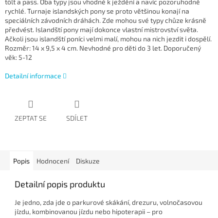
tölt a pass. Oba typy jsou vhodné k ježdění a navíc pozoruhodně
rychlé. Turnaje islandských pony se proto většinou konají na
speciálních závodních dráhách. Zde mohou své typy chůze krásně
předvést. Islandští pony mají dokonce vlastní mistrovství světa.
Ačkoli jsou islandští poníci velmi malí, mohou na nich jezdit i dospělí.
Rozměr: 14 x 9,5 x 4 cm. Nevhodné pro děti do 3 let. Doporučený
věk: 5-12
Detailní informace
ZEPTAT SE
SDÍLET
Popis
Hodnocení
Diskuze
Detailní popis produktu
Je jedno, zda jde o parkurové skákání, drezuru, volnočasovou
jízdu, kombinovanou jízdu nebo hipoterapii – pro