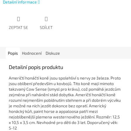
Detailní informace
ZEPTAT SE
SDÍLET
Popis
Hodnocení
Diskuze
Detailní popis produktu
Američtí honáčtí koně jsou spolehliví s nervy ze železa. Proto
jsou oblíbení především u kovbojů. Tito koně mají mimoto
takzvaný Cow Sense (smysl pro krávu), což pomáhá jezdcům
zejména při nahánění stád dobytka. Američtí honáčtí koně
rozumí nejmenším pobídnutím stehnem a při dobrém výcviku
je možné na nich jezdit dokonce bez opratí. Americký
honácký kůň, paint horse a appaloosa patří mezi
nejoblíbenější plemena westernového ježdění. Rozměr: 12,5
x 10,5 x 3,5 cm. Nevhodné pro děti do 3 let. Doporučený věk:
5-12