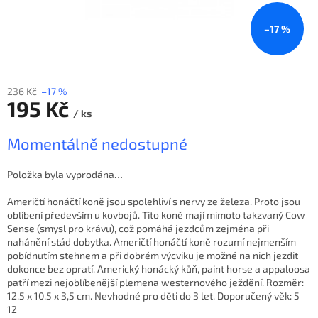
–17 %
236 Kč
–17 %
195 Kč
/ ks
Měrná
Momentálně nedostupné
cena:
Položka byla vyprodána…
Američtí honáčtí koně jsou spolehliví s nervy ze železa. Proto jsou
oblíbení především u kovbojů. Tito koně mají mimoto takzvaný Cow
Sense (smysl pro krávu), což pomáhá jezdcům zejména při
nahánění stád dobytka. Američtí honáčtí koně rozumí nejmenším
pobídnutím stehnem a při dobrém výcviku je možné na nich jezdit
dokonce bez opratí. Americký honácký kůň, paint horse a appaloosa
patří mezi nejoblíbenější plemena westernového ježdění. Rozměr:
12,5 x 10,5 x 3,5 cm. Nevhodné pro děti do 3 let. Doporučený věk: 5-
12