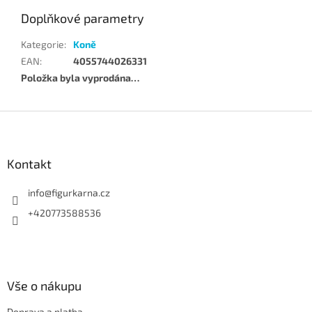
Doplňkové parametry
Kategorie
:
Koně
EAN
:
4055744026331
Položka byla vyprodána…
Z
á
p
a
Kontakt
t
í
info
@
figurkarna.cz
+420773588536
Vše o nákupu
Doprava a platba