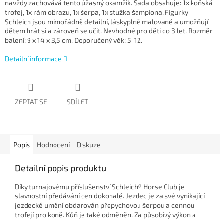
navždy zachovává tento úžasný okamžik. Sada obsahuje: 1x koňská
trofej, 1x rám obrazu, 1x šerpa, 1x stužka šampiona. Figurky
Schleich jsou mimořádně detailní, láskyplně malované a umožňují
dětem hrát si a zároveň se učit. Nevhodné pro děti do 3 let. Rozměr
balení: 9 x 14 x 3,5 cm. Doporučený věk: 5-12.
Detailní informace
ZEPTAT SE
SDÍLET
Popis
Hodnocení
Diskuze
Detailní popis produktu
Díky turnajovému příslušenství Schleich® Horse Club je
slavnostní předávání cen dokonalé. Jezdec je za své vynikající
jezdecké umění obdarován přepychovou šerpou a cennou
trofejí pro koně. Kůň je také odměněn. Za působivý výkon a