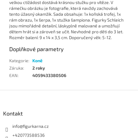
velkou ctižádost dostává krásnou stužku pro vítěze. V
rámečku obrázku je fotografie, která navždy zachovává
tento úžasný okamžik. Sada obsahuje: 1x koňská trofej, 1x
rám obrazu, 1x šerpa, 1x stužka šampiona. Figurky Schleich
jsou mimořádně detailní, láskyplně malované a umožňují
dětem hrát si a zároveň se učit. Nevhodné pro děti do 3 let.
Rozměr balení: 9 x 14 x 3,5 cm. Doporučený věk: 5-12.
Doplňkové parametry
Kategorie
:
Koně
Záruka
:
2 roky
EAN
:
4059433380506
Z
á
p
a
Kontakt
t
í
info
@
figurkarna.cz
+420773588536