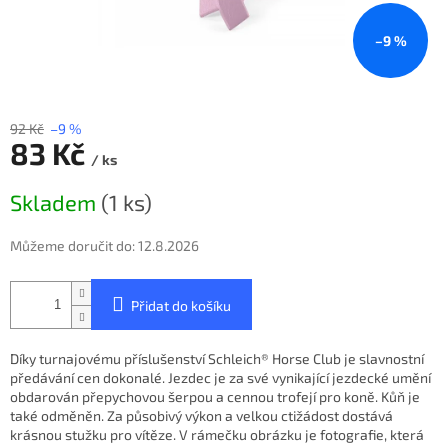
–9 %
92 Kč
–9 %
83 Kč
/ ks
Měrná
Skladem
(1 ks)
cena:
Můžeme doručit do:
12.8.2026
Přidat do košíku
Díky turnajovému příslušenství Schleich® Horse Club je slavnostní
předávání cen dokonalé. Jezdec je za své vynikající jezdecké umění
obdarován přepychovou šerpou a cennou trofejí pro koně. Kůň je
také odměněn. Za působivý výkon a velkou ctižádost dostává
krásnou stužku pro vítěze. V rámečku obrázku je fotografie, která