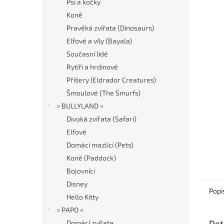
í
Psi a kočky
p
Koně
a
Pravěká zvířata (Dinosaurs)
n
Elfové a víly (Bayala)
e
Současní lidé
l
Rytíři a hrdinové
Příšery (Eldrador Creatures)
Šmoulové (The Smurfs)
> BULLYLAND <
Divoká zvířata (Safari)
Elfové
Domácí mazlíci (Pets)
Koně (Paddock)
Bojovníci
Disney
Popi
Hello Kitty
> PAPO <
Det
Domácí zvířata