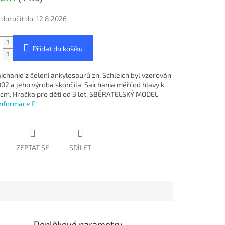
oručit do:
12.8.2026
Přidat do košíku
ichanie z čeleni ankylosaurů zn. Schleich byl vzorován
002 a jeho výroba skončila. Saichania měří od hlavy k
 cm. Hračka pro děti od 3 let. SBĚRATELSKÝ MODEL
 informace
ZEPTAT SE
SDÍLET
Doplňkové parametry