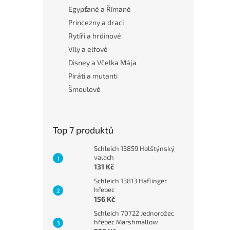
Egypťané a Římané
Princezny a draci
Rytíři a hrdinové
Víly a elfové
Disney a Včelka Mája
Piráti a mutanti
Šmoulové
Top 7 produktů
Schleich 13859 Holštýnský
valach
131 Kč
Schleich 13813 Haflinger
hřebec
156 Kč
Schleich 70722 Jednorožec
hřebec Marshmallow