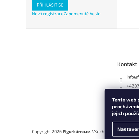
PŘIHLÁSIT SE
Nová registrace
Zapomenuté heslo
Z
á
p
a
t
Kontakt
í
info
@
+420
Tento web p
procházení
jejich použ
Nastaven
Copyright 2026
Figurkárna.cz
. Všechna práva vyhraze