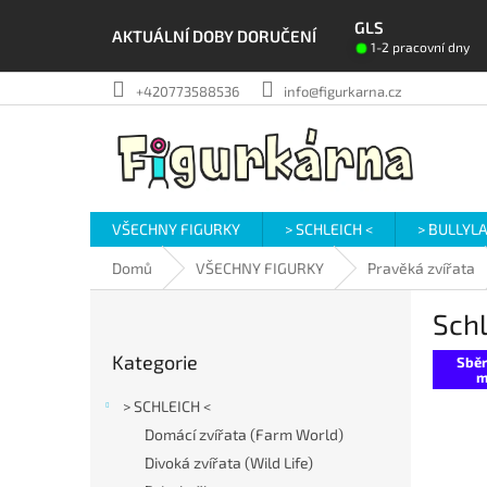
Přejít
GLS
na
AKTUÁLNÍ DOBY DORUČENÍ
1-2 pracovní dny
obsah
+420773588536
info@figurkarna.cz
VŠECHNY FIGURKY
> SCHLEICH <
> BULLYL
Domů
VŠECHNY FIGURKY
Pravěká zvířata
P
Schl
o
Přeskočit
s
Kategorie
kategorie
Sběr
t
m
r
> SCHLEICH <
a
Domácí zvířata (Farm World)
n
Divoká zvířata (Wild Life)
n