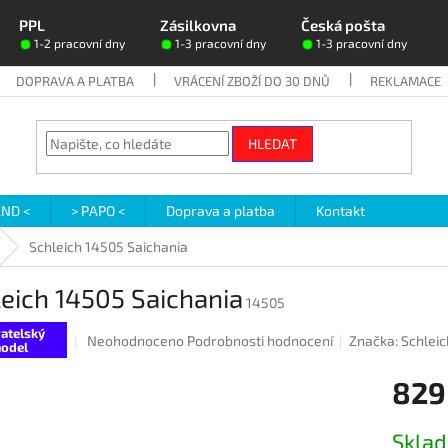
PPL
Zásilkovna
Česká pošta
1-2 pracovní dny
1-3 pracovní dny
1-3 pracovní dny
DOPRAVA A PLATBA
VRÁCENÍ ZBOŽÍ DO 30 DNŮ
REKLAMACE
HLEDAT
AND <
> PAPO <
Doprava a platba
Kontakt
Schleich 14505 Saichania
eich 14505 Saichania
14505
atelský
Průměrné
Neohodnoceno
Podrobnosti hodnocení
Značka:
Schleic
odel
hodnocení
produktu
829
je
0,0
Měrná
z
Skla
cena: