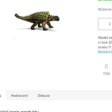
5
hvězdiček.
Můžeme d
Model sa
v roce 2
ocasu 11
Detailní
TISK
s
Hodnocení
Diskuze
ailní popis produktu