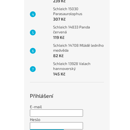
239 Kč
Schleich 15030
Parasaurolophus
307 Kč
Schleich 14833 Panda
červená
119 Kč
Schleich 14708 Mládě ledního
medvěda
82 Kč
Schleich 13928 Valach
hannoverský
145 Kč
Přihlášení
E-mail
Heslo