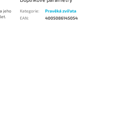
a jeho
Kategorie
:
Pravěká zvířata
let.
EAN
:
4005086145054