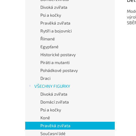
Divoká zvířata
Mode
Psi a kočky
výro
SBĚ
Pravěká zvířata
Rytíři a bojovníci
Římané
Egypťané
Historické postavy
Piráti a mutanti
Pohádkové postavy
Draci
VŠECHNY FIGURKY
Divoká zvířata
Domácí zvířata
Psi a kočky
Koně
Pravěká zvířata
Současní lidé