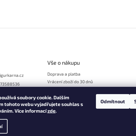
Vše o nákupu
Doprava a platba
figurkarna.cz
Vrácení zboží do 30 dnů
773588536
Reklamace
Obchodní podmínky
oužívá soubory cookie. Dalším
Odmítnout
m tohoto webu vyjadřujete souhlas s
Ochrana osobních údajů
íváním. Více informací
zde
.
í
na.