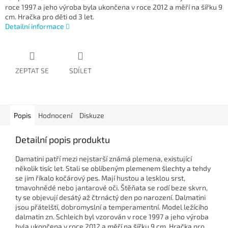
roce 1997 a jeho výroba byla ukončena v roce 2012 a měří na šířku 9
cm. Hračka pro děti od 3 let.
Detailní informace
ZEPTAT SE
SDÍLET
Popis
Hodnocení
Diskuze
Detailní popis produktu
Damatini patří mezi nejstarší známá plemena, existující
několik tisíc let. Stali se oblíbeným plemenem šlechty a tehdy
se jim říkalo kočárový pes. Mají hustou a lesklou srst,
tmavohnědé nebo jantarové oči. Štěňata se rodí beze skvrn,
ty se objevují desátý až čtrnáctý den po narození. Dalmatini
jsou přátelští, dobromyslní a temperamentní. Model ležícího
dalmatin zn. Schleich byl vzorován v roce 1997 a jeho výroba
byla ukončena v roce 2012 a měří na šířku 9 cm. Hračka pro