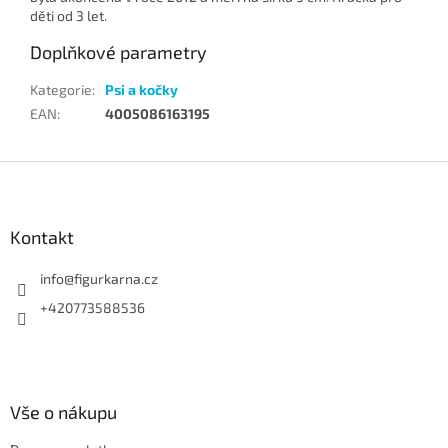
děti od 3 let.
Doplňkové parametry
Kategorie
:
Psi a kočky
EAN
:
4005086163195
Z
á
p
a
Kontakt
t
í
info
@
figurkarna.cz
+420773588536
Vše o nákupu