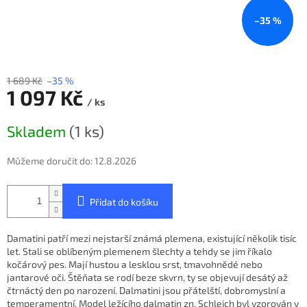
–35 %
1 689 Kč
–35 %
1 097 Kč
/ ks
Měrná
Skladem
(1 ks)
cena:
Můžeme doručit do:
12.8.2026
Přidat do košíku
Damatini patří mezi nejstarší známá plemena, existující několik tisíc
let. Stali se oblíbeným plemenem šlechty a tehdy se jim říkalo
kočárový pes. Mají hustou a lesklou srst, tmavohnědé nebo
jantarové oči. Štěňata se rodí beze skvrn, ty se objevují desátý až
čtrnáctý den po narození. Dalmatini jsou přátelští, dobromyslní a
temperamentní. Model ležícího dalmatin zn. Schleich byl vzorován v