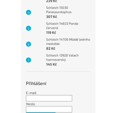
239 Kč
Schleich 15030
Parasaurolophus
307 Kč
Schleich 14833 Panda
červená
119 Kč
Schleich 14708 Mládě ledního
medvěda
82 Kč
Schleich 13928 Valach
hannoverský
145 Kč
Přihlášení
E-mail
Heslo