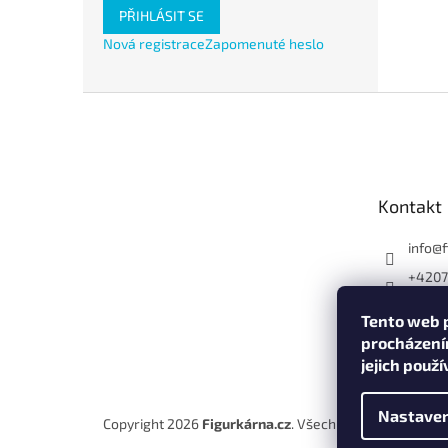
PŘIHLÁSIT SE
Nová registrace
Zapomenuté heslo
Z
á
p
a
t
Kontakt
í
info
@
+420
Tento web p
procházení
jejich použ
Nastaven
Copyright 2026
Figurkárna.cz
. Všechna práva vyhraze