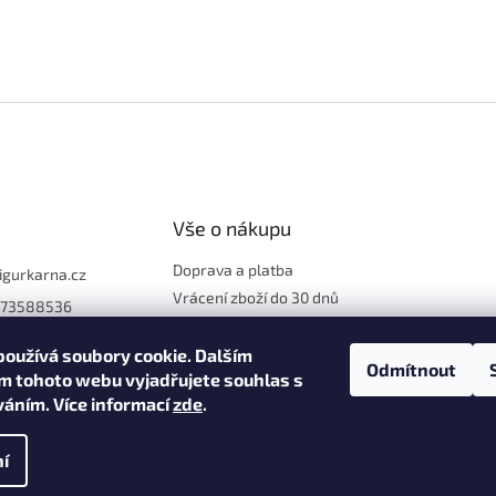
Vše o nákupu
Doprava a platba
figurkarna.cz
Vrácení zboží do 30 dnů
773588536
Reklamace
Obchodní podmínky
oužívá soubory cookie. Dalším
Odmítnout
m tohoto webu vyjadřujete souhlas s
Ochrana osobních údajů
íváním. Více informací
zde
.
í
na.