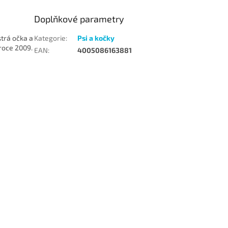
Doplňkové parametry
strá očka a
Kategorie
:
Psi a kočky
 roce 2009.
EAN
:
4005086163881