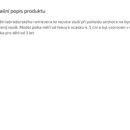
ailní popis produktu
ěti labradorského retrievera to nejvíce sluší při pohledu seshora na by
žený nosík. Model psíka měří od hlavy k ocásku 4, 5 cm a byl vzorován v
a pro děti od 3 let.