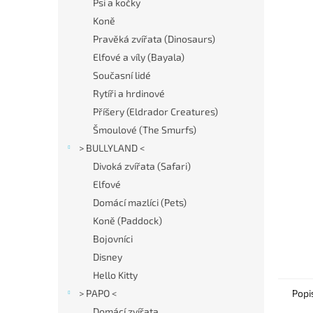
í
Psi a kočky
p
Koně
a
Pravěká zvířata (Dinosaurs)
n
Elfové a víly (Bayala)
e
Současní lidé
l
Rytíři a hrdinové
Příšery (Eldrador Creatures)
Šmoulové (The Smurfs)
> BULLYLAND <
Divoká zvířata (Safari)
Elfové
Domácí mazlíci (Pets)
Koně (Paddock)
Bojovníci
Disney
Hello Kitty
> PAPO <
Popi
Domácí zvířata