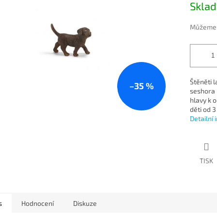
5
Skla
cena:
hvězdiček.
Můžeme d
Štěněti l
–35 %
seshora 
hlavy k 
děti od 3 
Detailní
TISK
s
Hodnocení
Diskuze