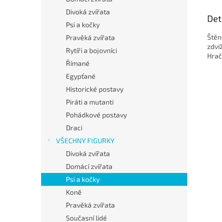
Divoká zvířata
Det
Psi a kočky
Štěn
Pravěká zvířata
zdvi
Rytíři a bojovníci
Hračk
Římané
Egypťané
Historické postavy
Piráti a mutanti
Pohádkové postavy
Draci
VŠECHNY FIGURKY
Divoká zvířata
Domácí zvířata
Psi a kočky
Koně
Pravěká zvířata
Současní lidé