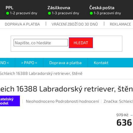
PPL
Zásilkovna
Česká pošta
1-2 pracovní dny
1-3 pracovní dny
1-3 pracovní dny
DOPRAVA A PLATBA
VRÁCENÍ ZBOŽÍ DO 30 DNŮ
REKLAMACE
HLEDAT
AND <
> PAPO <
Doprava a platba
Kontakt
Schleich 16388 Labradorský retriever, štěně
eich 16388 Labradorský retriever, ště
atelský
Průměrné
Neohodnoceno
Podrobnosti hodnocení
Značka:
Schleic
odel
hodnocení
produktu
979 Kč
–
je
636
0,0
z
Měrná