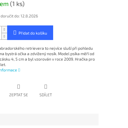
dem
(1 ks)
oručit do:
12.8.2026
Přidat do košíku
abradorského retrievera to nejvíce sluší při pohledu
na bystrá očka a zdvižený nosík. Model psíka měří od
ocásku 4, 5 cm a byl vzorován v roce 2009. Hračka pro
let.
 informace
ZEPTAT SE
SDÍLET