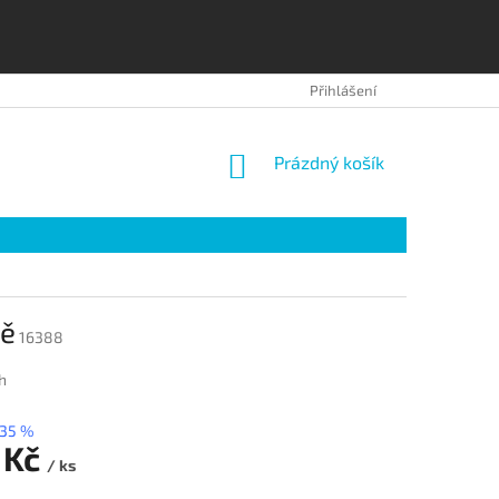
OBCHODNÍ PODMÍNKY
OCHRANA OSOBNÍCH ÚDAJŮ
Přihlášení
NÁKUPNÍ
Prázdný košík
KOŠÍK
ně
16388
h
35 %
 Kč
/ ks