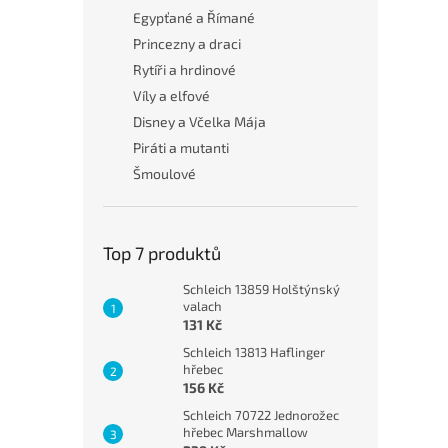
Egypťané a Římané
Princezny a draci
Rytíři a hrdinové
Víly a elfové
Disney a Včelka Mája
Piráti a mutanti
Šmoulové
Top 7 produktů
Schleich 13859 Holštýnský
valach
131 Kč
Schleich 13813 Haflinger
hřebec
156 Kč
Schleich 70722 Jednorožec
hřebec Marshmallow