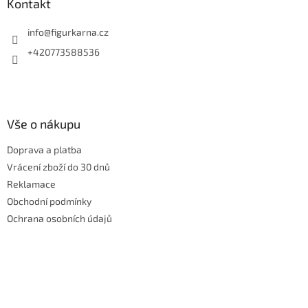
a
Kontakt
t
í
info
@
figurkarna.cz
+420773588536
Vše o nákupu
Doprava a platba
Vrácení zboží do 30 dnů
Reklamace
Obchodní podmínky
Ochrana osobních údajů