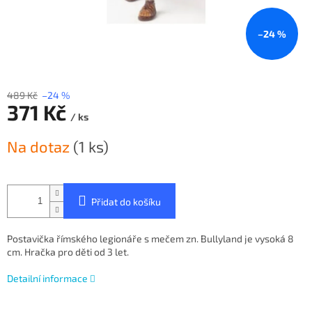
–24 %
489 Kč
–24 %
371 Kč
/ ks
Měrná
Na dotaz
(1 ks)
cena:
Přidat do košíku
Postavička římského legionáře s mečem zn. Bullyland je vysoká 8
cm. Hračka pro děti od 3 let.
Detailní informace