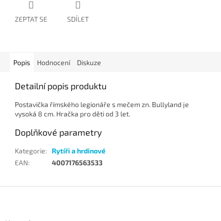
ZEPTAT SE
SDÍLET
Popis
Hodnocení
Diskuze
Detailní popis produktu
Postavička římského legionáře s mečem zn. Bullyland je
vysoká 8 cm. Hračka pro děti od 3 let.
Doplňkové parametry
Kategorie
:
Rytíři a hrdinové
EAN
:
4007176563533
Z
á
p