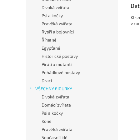
Det
Divoká zvířata
Psi a kočky
Klis
v ro
Pravěká zvířata
Rytíři a bojovníci
Římané
Egypťané
Historické postavy
Piráti a mutanti
Pohádkové postavy
Draci
VŠECHNY FIGURKY
Divoká zvířata
Domácí zvířata
Psi a kočky
Koně
Pravěká zvířata
Současní lidé