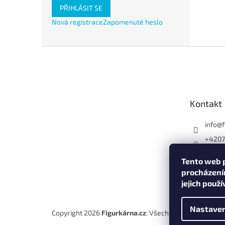
PŘIHLÁSIT SE
Nová registrace
Zapomenuté heslo
Z
á
p
a
t
Kontakt
í
info
@
+420
Tento web p
procházení
jejich použ
Nastaven
Copyright 2026
Figurkárna.cz
. Všechna práva vyhraze