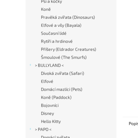
í
Psi a kočky
p
Koně
a
Pravěká zvířata (Dinosaurs)
n
Elfové a víly (Bayala)
e
Současní lidé
l
Rytíři a hrdinové
Příšery (Eldrador Creatures)
Šmoulové (The Smurfs)
> BULLYLAND <
Divoká zvířata (Safari)
Elfové
Domácí mazlíci (Pets)
Koně (Paddock)
Bojovníci
Disney
Hello Kitty
Popi
> PAPO <
Domácí zvířata