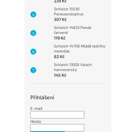
239 Kč
Schleich 15030
Parasaurolophus
307 Kč
Schleich 14833 Panda
červená
119 Kč
Schleich 14708 Mládě ledního
medvěda
82 Kč
Schleich 13928 Valach
hannoverský
145 Kč
Přihlášení
E-mail
Heslo