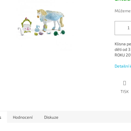
5
hvězdiček.
Můžeme d
Klisna p
děti od 
ROKU 20
Detailní
TISK
s
Hodnocení
Diskuze