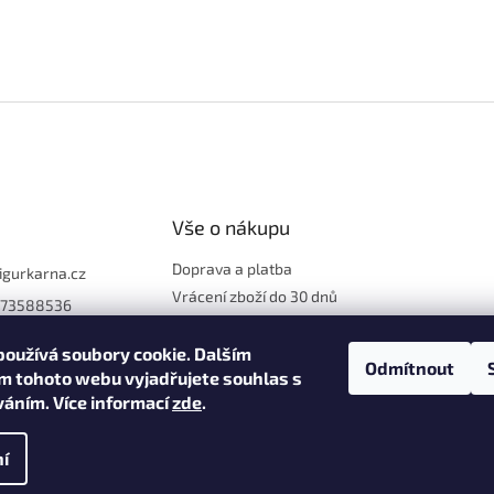
Vše o nákupu
Doprava a platba
figurkarna.cz
Vrácení zboží do 30 dnů
773588536
Reklamace
Obchodní podmínky
oužívá soubory cookie. Dalším
Odmítnout
m tohoto webu vyjadřujete souhlas s
Ochrana osobních údajů
íváním. Více informací
zde
.
í
na.