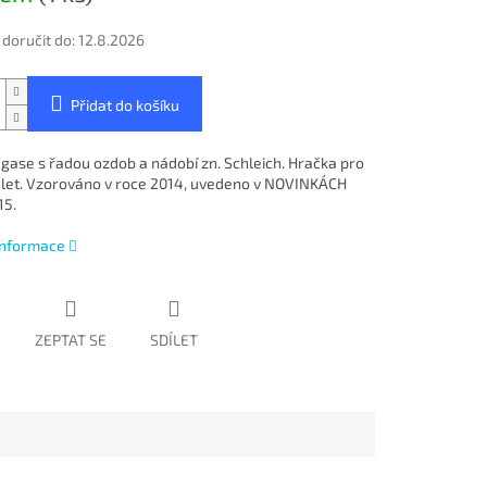
oručit do:
12.8.2026
Přidat do košíku
egase s řadou ozdob a nádobí zn. Schleich. Hračka pro
3 let. Vzorováno v roce 2014, uvedeno v NOVINKÁCH
15.
 informace
ZEPTAT SE
SDÍLET