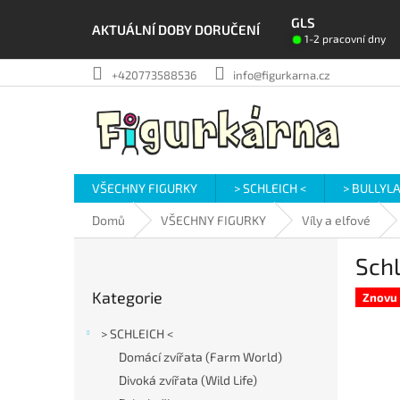
Přejít
GLS
na
AKTUÁLNÍ DOBY DORUČENÍ
1-2 pracovní dny
obsah
+420773588536
info@figurkarna.cz
VŠECHNY FIGURKY
> SCHLEICH <
> BULLYL
Domů
VŠECHNY FIGURKY
Víly a elfové
P
Schl
o
Přeskočit
s
Kategorie
kategorie
Znovu 
t
r
> SCHLEICH <
a
Domácí zvířata (Farm World)
n
Divoká zvířata (Wild Life)
n