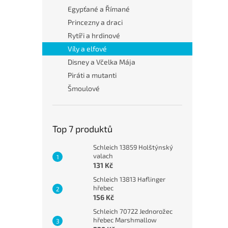
Egypťané a Římané
Princezny a draci
Rytíři a hrdinové
Víly a elfové
Disney a Včelka Mája
Piráti a mutanti
Šmoulové
Top 7 produktů
Schleich 13859 Holštýnský
valach
131 Kč
Schleich 13813 Haflinger
hřebec
156 Kč
Schleich 70722 Jednorožec
hřebec Marshmallow