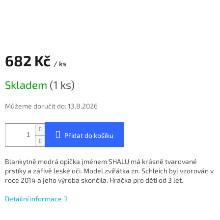
682 Kč
/ ks
Měrná
Skladem
(1 ks)
cena:
Můžeme doručit do:
13.8.2026
Přidat do košíku
Blankytně modrá opička jménem SHALU má krásně tvarované
prstíky a zářivě leské oči. Model zvířátka zn. Schleich byl vzorován v
roce 2014 a jeho výroba skončila. Hračka pro děti od 3 let.
Detailní informace