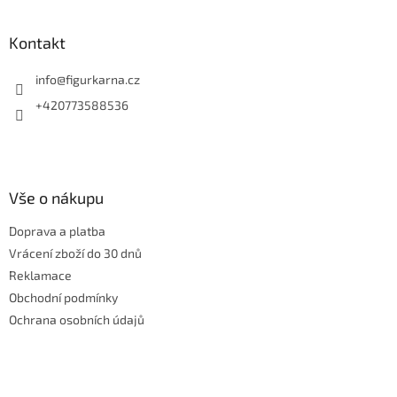
á
p
a
Kontakt
t
í
info
@
figurkarna.cz
+420773588536
Vše o nákupu
Doprava a platba
Vrácení zboží do 30 dnů
Reklamace
Obchodní podmínky
Ochrana osobních údajů