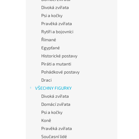
Divoká zvířata
Psi a kočky
Pravěká zvířata
Rytíři a bojovníci
Římané
Egypťané
Historické postavy
Piráti a mutanti
Pohádkové postavy
Draci
VŠECHNY FIGURKY
Divoká zvířata
Domácí zvířata
Psi a kočky
Koně
Pravěká zvířata
Současní lidé