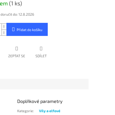
dem
(1 ks)
oručit do:
12.8.2026
Přidat do košíku
ZEPTAT SE
SDÍLET
Doplňkové parametry
Kategorie
:
Víly a elfové