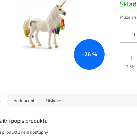
5
Skla
cena:
hvězdiček.
Můžeme d
–26 %
TISK
s
Hodnocení
Diskuze
ailní popis produktu
s produktu není dostupný