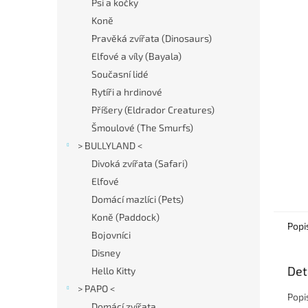
í
Psi a kočky
p
Koně
a
Pravěká zvířata (Dinosaurs)
n
Elfové a víly (Bayala)
e
Současní lidé
l
Rytíři a hrdinové
Příšery (Eldrador Creatures)
Šmoulové (The Smurfs)
> BULLYLAND <
Divoká zvířata (Safari)
Elfové
Domácí mazlíci (Pets)
Koně (Paddock)
Popi
Bojovníci
Disney
Det
Hello Kitty
> PAPO <
Popi
Domácí zvířata