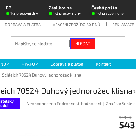
PPL
Zásilkovna
Česká pošta
1-2 pracovní dny
1-3 pracovní dny
1-3 pracovní dny
DOPRAVA A PLATBA
VRÁCENÍ ZBOŽÍ DO 30 DNŮ
REKLAMACE
HLEDAT
AND <
> PAPO <
Doprava a platba
Kontakt
Schleich 70524 Duhový jednorožec klisna
eich 70524 Duhový jednorožec klisna
7
atelský
Průměrné
Neohodnoceno
Podrobnosti hodnocení
Značka:
Schleic
odel
hodnocení
produktu
743 Kč
–
je
543
0,0
z
Měrná