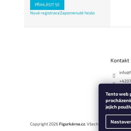
PŘIHLÁSIT SE
Nová registrace
Zapomenuté heslo
Z
á
p
a
t
Kontakt
í
info
@
+420
Tento web p
procházení
jejich použ
Nastaven
Copyright 2026
Figurkárna.cz
. Všechna práva vyhraze