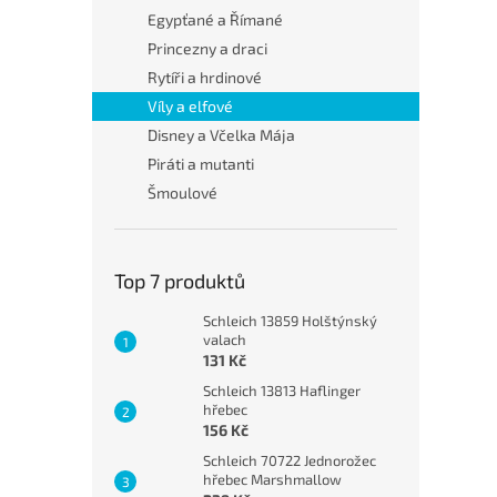
Egypťané a Římané
Princezny a draci
Rytíři a hrdinové
Víly a elfové
Disney a Včelka Mája
Piráti a mutanti
Šmoulové
Top 7 produktů
Schleich 13859 Holštýnský
valach
131 Kč
Schleich 13813 Haflinger
hřebec
156 Kč
Schleich 70722 Jednorožec
hřebec Marshmallow