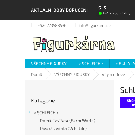
Přejít
GLS
na
AKTUÁLNÍ DOBY DORUČENÍ
1-2 pracovní dny
obsah
+420773588536
info@figurkarna.cz
VŠECHNY FIGURKY
> SCHLEICH <
> BULLYL
Domů
VŠECHNY FIGURKY
Víly a elfové
P
Schl
o
Přeskočit
s
Kategorie
kategorie
Sběr
t
m
r
> SCHLEICH <
a
Domácí zvířata (Farm World)
n
Divoká zvířata (Wild Life)
n