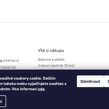
Vše o nákupu
Doprava a platba
figurkarna.cz
Vrácení zboží do 30 dnů
773588536
Reklamace
Obchodní podmínky
oužívá soubory cookie. Dalším
Odmítnout
m tohoto webu vyjadřujete souhlas s
Ochrana osobních údajů
íváním. Více informací
zde
.
í
na.