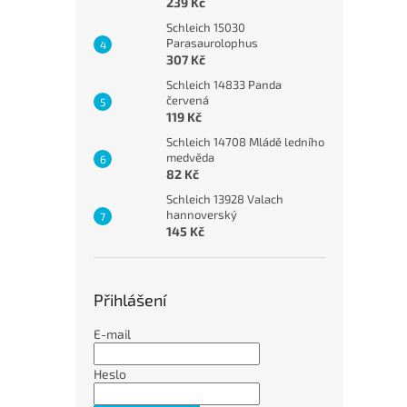
239 Kč
Schleich 15030
Parasaurolophus
307 Kč
Schleich 14833 Panda
červená
119 Kč
Schleich 14708 Mládě ledního
medvěda
82 Kč
Schleich 13928 Valach
hannoverský
145 Kč
Přihlášení
E-mail
Heslo