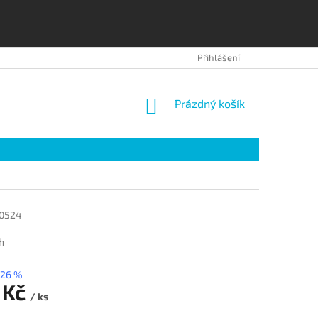
OBCHODNÍ PODMÍNKY
OCHRANA OSOBNÍCH ÚDAJŮ
Přihlášení
NÁKUPNÍ
Prázdný košík
KOŠÍK
0524
h
26 %
 Kč
/ ks