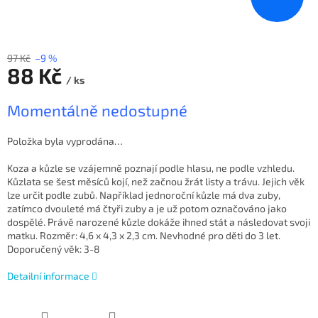
97 Kč
–9 %
88 Kč
/ ks
Měrná
Momentálně nedostupné
cena:
Položka byla vyprodána…
Koza a kůzle se vzájemně poznají podle hlasu, ne podle vzhledu.
Kůzlata se šest měsíců kojí, než začnou žrát listy a trávu. Jejich věk
lze určit podle zubů. Například jednoroční kůzle má dva zuby,
zatímco dvouleté má čtyři zuby a je už potom označováno jako
dospělé. Právě narozené kůzle dokáže ihned stát a následovat svoji
matku. Rozměr: 4,6 x 4,3 x 2,3 cm. Nevhodné pro děti do 3 let.
Doporučený věk: 3-8
Detailní informace