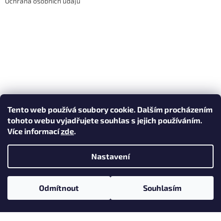
Ochrana osobních údajů
Tento web používá soubory cookie. Dalším procházením
tohoto webu vyjadřujete souhlas s jejich používáním.
Více informací
zde
.
Nastavení
Vytvořil Shoptet
Odmítnout
Souhlasím
Copyright 2026
Figurkárna.cz
. Všechna práva vyhrazena.