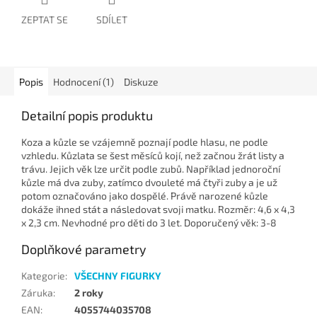
ZEPTAT SE
SDÍLET
Popis
Hodnocení (1)
Diskuze
Detailní popis produktu
Koza a kůzle se vzájemně poznají podle hlasu, ne podle
vzhledu. Kůzlata se šest měsíců kojí, než začnou žrát listy a
trávu. Jejich věk lze určit podle zubů. Například jednoroční
kůzle má dva zuby, zatímco dvouleté má čtyři zuby a je už
potom označováno jako dospělé. Právě narozené kůzle
dokáže ihned stát a následovat svoji matku. Rozměr: 4,6 x 4,3
x 2,3 cm. Nevhodné pro děti do 3 let. Doporučený věk: 3-8
Doplňkové parametry
Kategorie
:
VŠECHNY FIGURKY
Záruka
:
2 roky
EAN
:
4055744035708