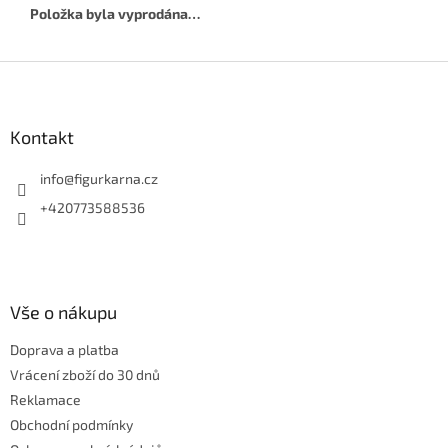
Položka byla vyprodána…
Z
á
p
a
Kontakt
t
í
info
@
figurkarna.cz
+420773588536
Vše o nákupu
Doprava a platba
Vrácení zboží do 30 dnů
Reklamace
Obchodní podmínky