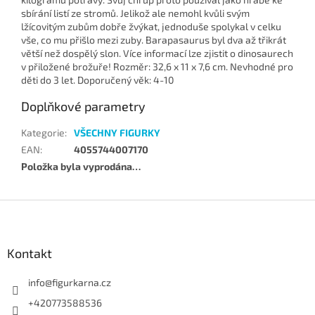
sbírání listí ze stromů. Jelikož ale nemohl kvůli svým
lžícovitým zubům dobře žvýkat, jednoduše spolykal v celku
vše, co mu přišlo mezi zuby. Barapasaurus byl dva až třikrát
větší než dospělý slon. Více informací lze zjistit o dinosaurech
v přiložené brožuře! Rozměr: 32,6 x 11 x 7,6 cm. Nevhodné pro
děti do 3 let. Doporučený věk: 4-10
Doplňkové parametry
Kategorie
:
VŠECHNY FIGURKY
EAN
:
4055744007170
Položka byla vyprodána…
Z
á
p
a
Kontakt
t
í
info
@
figurkarna.cz
+420773588536