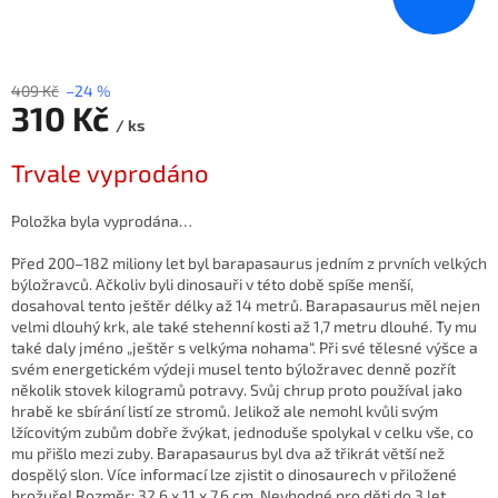
409 Kč
–24 %
310 Kč
/ ks
Měrná
Trvale vyprodáno
cena:
Položka byla vyprodána…
Před 200–182 miliony let byl barapasaurus jedním z prvních velkých
býložravců. Ačkoliv byli dinosauři v této době spíše menší,
dosahoval tento ještěr délky až 14 metrů. Barapasaurus měl nejen
velmi dlouhý krk, ale také stehenní kosti až 1,7 metru dlouhé. Ty mu
také daly jméno „ještěr s velkýma nohama“. Při své tělesné výšce a
svém energetickém výdeji musel tento býložravec denně pozřít
několik stovek kilogramů potravy. Svůj chrup proto používal jako
hrabě ke sbírání listí ze stromů. Jelikož ale nemohl kvůli svým
lžícovitým zubům dobře žvýkat, jednoduše spolykal v celku vše, co
mu přišlo mezi zuby. Barapasaurus byl dva až třikrát větší než
dospělý slon. Více informací lze zjistit o dinosaurech v přiložené
brožuře! Rozměr: 32,6 x 11 x 7,6 cm. Nevhodné pro děti do 3 let.