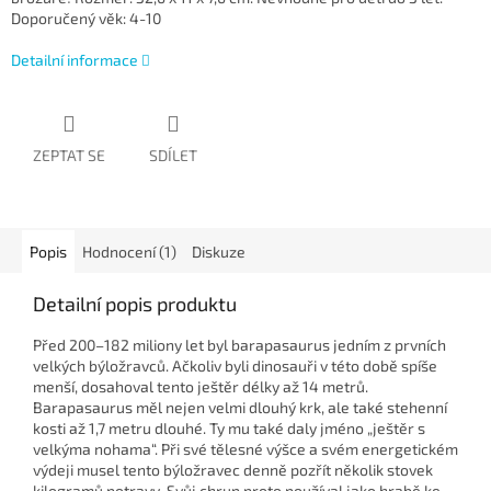
Doporučený věk: 4-10
Detailní informace
ZEPTAT SE
SDÍLET
Popis
Hodnocení (1)
Diskuze
Detailní popis produktu
Před 200–182 miliony let byl barapasaurus jedním z prvních
velkých býložravců. Ačkoliv byli dinosauři v této době spíše
menší, dosahoval tento ještěr délky až 14 metrů.
Barapasaurus měl nejen velmi dlouhý krk, ale také stehenní
kosti až 1,7 metru dlouhé. Ty mu také daly jméno „ještěr s
velkýma nohama“. Při své tělesné výšce a svém energetickém
výdeji musel tento býložravec denně pozřít několik stovek
kilogramů potravy. Svůj chrup proto používal jako hrabě ke