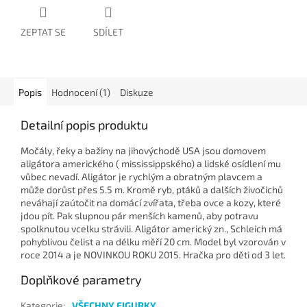
ZEPTAT SE
SDÍLET
Popis
Hodnocení (1)
Diskuze
Detailní popis produktu
Močály, řeky a bažiny na jihovýchodě USA jsou domovem
aligátora amerického ( mississippského) a lidské osídlení mu
vůbec nevadí. Aligátor je rychlým a obratným plavcem a
může dorůst přes 5.5 m. Kromě ryb, ptáků a dalších živočichů
neváhají zaútočit na domácí zvířata, třeba ovce a kozy, které
jdou pít. Pak slupnou pár menších kamenů, aby potravu
spolknutou vcelku strávili. Aligátor americký zn., Schleich má
pohyblivou čelist a na délku měří 20 cm. Model byl vzorován v
roce 2014 a je NOVINKOU ROKU 2015. Hračka pro děti od 3 let.
Doplňkové parametry
Kategorie
:
VŠECHNY FIGURKY