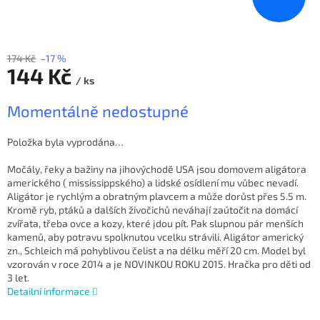
174 Kč
–17 %
144 Kč
/ ks
Měrná
Momentálně nedostupné
cena:
Položka byla vyprodána…
Močály, řeky a bažiny na jihovýchodě USA jsou domovem aligátora
amerického ( mississippského) a lidské osídlení mu vůbec nevadí.
Aligátor je rychlým a obratným plavcem a může dorůst přes 5.5 m.
Kromě ryb, ptáků a dalších živočichů neváhají zaútočit na domácí
zvířata, třeba ovce a kozy, které jdou pít. Pak slupnou pár menších
kamenů, aby potravu spolknutou vcelku strávili. Aligátor americký
zn., Schleich má pohyblivou čelist a na délku měří 20 cm. Model byl
vzorován v roce 2014 a je NOVINKOU ROKU 2015. Hračka pro děti od
3 let.
Detailní informace