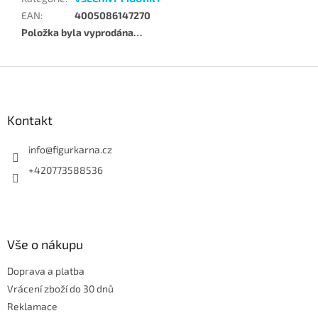
EAN
:
4005086147270
Položka byla vyprodána…
Z
á
p
a
Kontakt
t
í
info
@
figurkarna.cz
+420773588536
Vše o nákupu
Doprava a platba
Vrácení zboží do 30 dnů
Reklamace