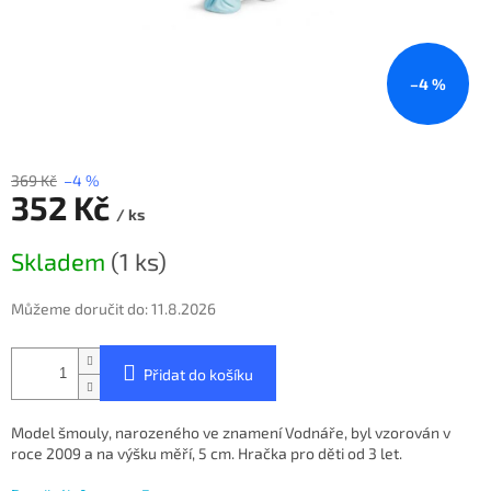
–4 %
369 Kč
–4 %
352 Kč
/ ks
Měrná
Skladem
(1 ks)
cena:
Můžeme doručit do:
11.8.2026
Přidat do košíku
Model šmouly, narozeného ve znamení Vodnáře, byl vzorován v
roce 2009 a na výšku měří, 5 cm. Hračka pro děti od 3 let.