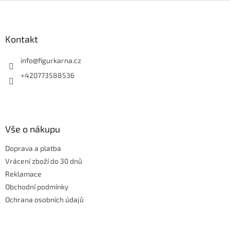
Z
á
p
a
Kontakt
t
í
info
@
figurkarna.cz
+420773588536
Vše o nákupu
Doprava a platba
Vrácení zboží do 30 dnů
Reklamace
Obchodní podmínky
Ochrana osobních údajů